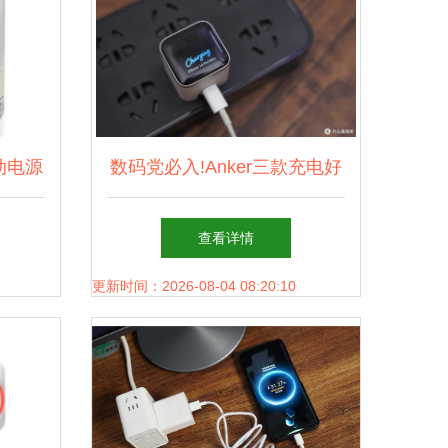
动电源
数码党必入!Anker三款充电好
源移好
物,彻底告别充电焦虑
查看详情
建议
更新时间：2026-08-04 08:20:10